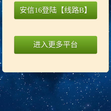
安信16登陆【线路B】
进入更多平台
演示产品标题
【产品性能】 
一款能够适应现
品。目前，媒体
在线订购